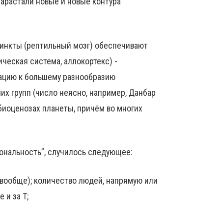
арастали новые и новые контура
стинкты (рептильный мозг) обеспечивают
ческая система, аллокортекс) -
тацию к большему разнообразию
их групп (число неясно, например, Данбар
 биоценозах планеты, причём во многих
иональность”, случилось следующее:
ь вообще); количество людей, напрямую или
 и за Т;