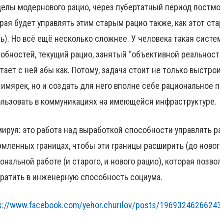
елы модернового рацио, через пубертатный период постмод
рая будет управлять этим старым рацио также, как этот ст
ь). Но всё ещё несколько сложнее. У человека такая систем
обностей, текущий рацио, занятый “объективной реальность
тает с ней абы как. Потому, задача стоит не только выстр
 имярек, но и создать для него вполне себе рациональное
льзовать в коммуникациях на имеющейся инфраструктуре.
ируя: это работа над выработкой способности управлять р
мленных границах, чтобы эти границы расширить (до новог
ональной работе (и старого, и нового рацио), которая позв
ратить в инженерную способность социума.
s://www.facebook.com/yehor.churilov/posts/1969324626624