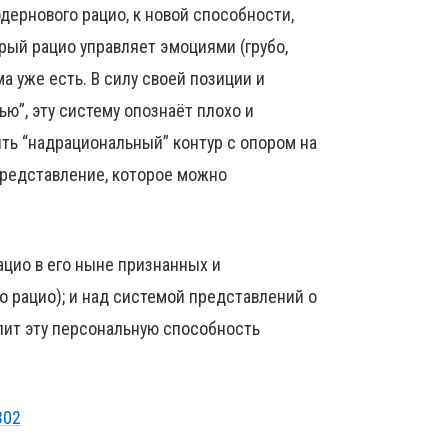
ернового рацио, к новой способности,
арый рацио управляет эмоциями (грубо,
а уже есть. В силу своей позиции и
ю”, эту систему опознаёт плохо и
оить “надрациональный” контур с опором на
 представление, которое можно
ацио в его ныне признанных и
о рацио); и над системой представлений о
олит эту персональную способность
302