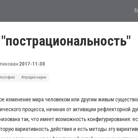
Г
 "пострациональность"
ликован:
2017-11-30
лософия
#предел-науки
е изменение мира человеком или другим живым существом
ического процесса, начиная от активации рефлекторной ду
низована так, что имеет возможность конфигурирования: е
торую вариативность действия и есть методы эту вариативн