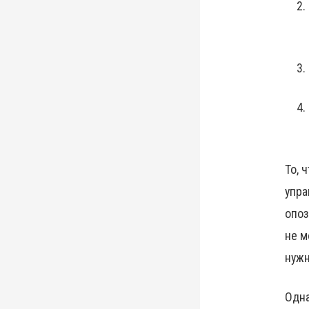
То, 
упра
опоз
не м
нужн
Одна