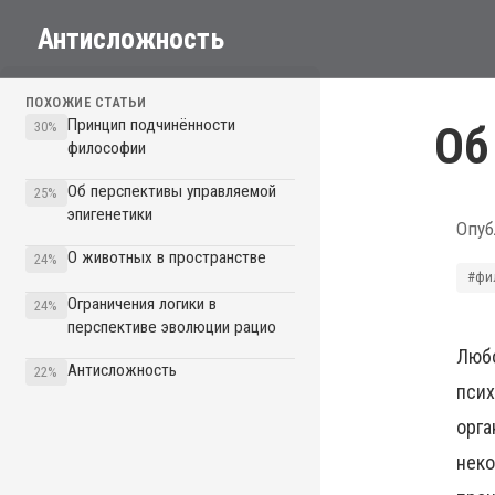
Антисложность
ПОХОЖИЕ СТАТЬИ
Принцип подчинённости
Об
30%
философии
Об перспективы управляемой
25%
эпигенетики
Опуб
О животных в пространстве
24%
#фи
Ограничения логики в
24%
перспективе эволюции рацио
Любо
Антисложность
22%
псих
орга
неко