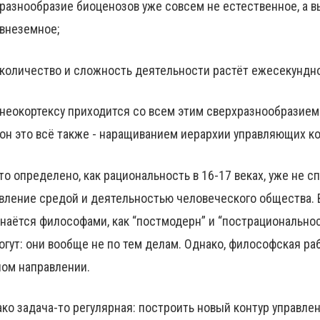
разнообразие биоценозов уже совсем не естественное, а 
внеземное;
количество и сложность деятельности растёт ежесекундно
неокортексу приходится со всем этим сверхразнообразием
он это всё также - наращиванием иерархии управляющих ко
что определено, как рациональность в 16-17 веках, уже не 
вление средой и деятельностью человеческого общества. 
наётся философами, как “постмодерн” и “пострациональнос
огут: они вообще не по тем делам. Однако, философская раб
ом направлении.
ко задача-то регулярная: построить новый контур управле