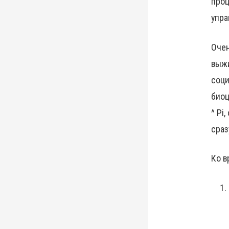
проц
упра
Очен
выжи
соци
биоц
^ Pi
сраз
Ко в