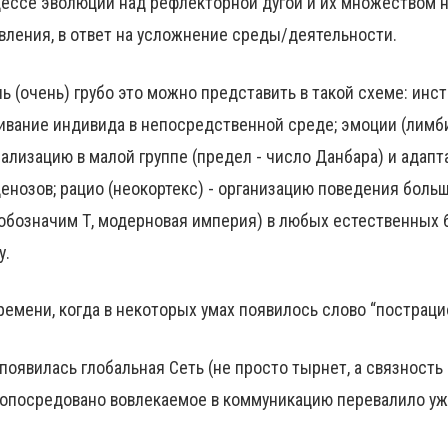
ессе эволюции над рефлекторной дугой и их множеством н
вления, в ответ на усложнение среды/деятельности.
ь (очень) грубо это можно представить в такой схеме: ин
вание индивида в непосредственной среде; эмоции (лимби
ализацию в малой группе (предел - число Данбара) и адап
енозов; рацио (неокортекс) - организацию поведения больш
, обозначим Т, модерновая империя) в любых естественных
у.
ремени, когда в некоторых умах появилось слово “пострац
появилась глобальная Сеть (не просто тырнет, а связност
опосредовано вовлекаемое в коммуникацию перевалило уже