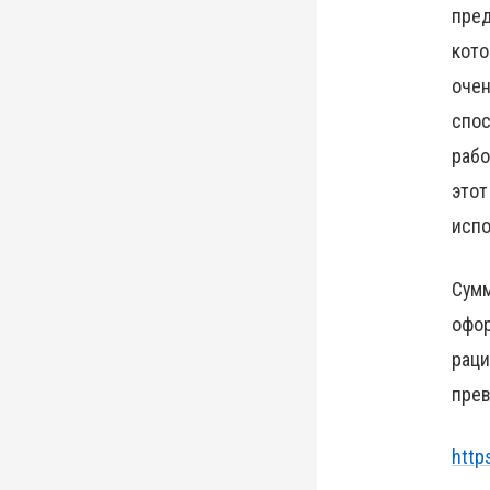
пред
кото
очен
спос
рабо
этот
испо
Сумм
офор
раци
прев
http