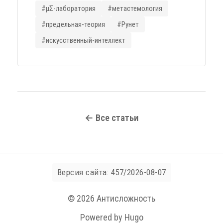
теоретических разработок предельного
#μΣ-лаборатория
#метастемология
уровня, предназначенный для
#предельная-теория
#Рунет
картирования моделей мышления и
#искусственный-интеллект
поддержки междисциплинарного
синтеза.
← Все статьи
Версия сайта: 457/2026-08-07
© 2026 Антисложность
Powered by Hugo