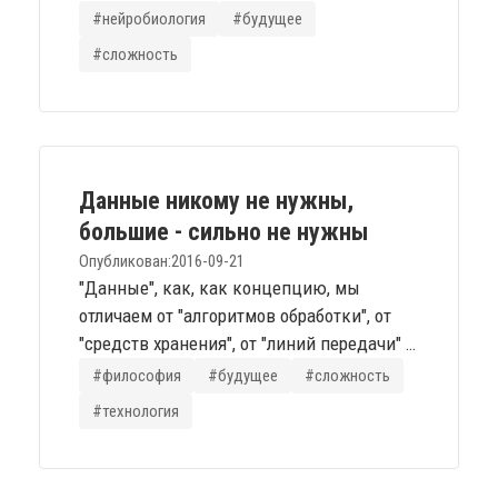
означает, что под воздействием
#нейробиология
#будущее
компьютера кожа, мускулы, кости и
#сложность
органы могут очень быстро (буквально за
минуты или часы) измениться в
соответствии с программируемым
дизайном. ... Идея в том, чтобы
изменение клеток начиналось в случае
Данные никому не нужны,
многофакторного события, поэтому
большие - сильно не нужны
получается...
Опубликован:
2016-09-21
"Данные", как, как концепцию, мы
отличаем от "алгоритмов обработки", от
"средств хранения", от "линий передачи" -
этих самых данных. Это различение,
#философия
#будущее
#сложность
кажущееся большинству чем-то таким
#технология
естественным, как восход и закат, с моей
когнитивистской колокольни - не более
чем регулярный конструкт со своим