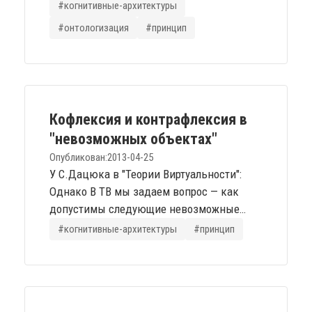
дать "правильное" определение сознанию
#когнитивные-архитектуры
- сомнительное занятие для тех, кто
#онтологизация
#принцип
вообще понимает, о чём речь, но, как
упражнение, может хорошо
продемонстрировать глубину погружения
и направление движения в теме. По
сумме элегантной формы и внятного
Кофлексия и контрафлексия в
содержания мне близки следующие:
"невозможных объектах"
Cognitive...
Опубликован:
2013-04-25
У С.Дацюка в "Теории Виртуальности":
Однако В ТВ мы задаем вопрос — как
допустимы следующие невозможные
объекты? ![](image-c3dfeda5.png) Эти
#когнитивные-архитектуры
#принцип
невозможные объекты или, например,
объекты Эшера, допустимы лишь тогда,
когда они существуют контрафлексивно
— в трех традиционных пространственных