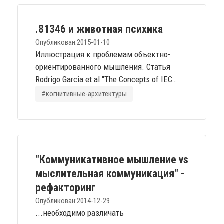
накачивает термин "понимание"
содержанием "осознанности в отношении
.81346 и животная психика
мира". Оно нужно ему только...
Опубликован:
2015-01-10
Иллюстрация к проблемам объектно-
ориентированного мышления. Статья
Rodrigo Garcia et al "The Concepts of IEC
61346 Applied to a Software Architecture for
#когнитивные-архитектуры
Automation". Сугубо техническая вещь,
обсуждающая применение в программной
инженерии стандарта IEC 81346
(недавний наследник упомянутых в
статье .61346 и IEEE 1471), который
"Коммуникативное мышление vs
регламентирует такую важную часть
мыслительная коммуникация" -
подхода к архитектурному...
рефакторинг
Опубликован:
2014-12-29
...необходимо различать