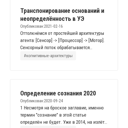
[youtube:pVdhWQhRnv8?t=9669 "Онтологии в
энактивных архитектурах"]
Транспонирование оснований и
неопределённость в УЭ
Опубликован:
2021-02-16
Оттолкнёмся от простейшей архитектуры
агента: [Сенсор] -> [Процессор] -> [Мотор].
Сенсорный поток обрабатывается
процессором (афферентный синтез в
#когнитивные-архитектуры
Теории Функциональных Систем
П.Анохина) и активирует моторы/
эффекторы. (Схема ниже - типичное
представление из ТФС, для УЭ слишком
специфично, но идею отражает) !ТФС
Определение сознания 2020
Традиционно, неопределённость есть
Опубликован:
2020-09-24
"неполнота информации" относительно
1 Несмотря на броское заглавие, именно
некой...
термин "сознание" в этой статье
определён не будет. Уже в 2014, на излёте