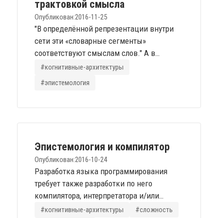
трактовкой смысла
термин впервые увидел в жж ailev ака...
Опубликован:
2016-11-25
"В определённой репрезентации внутри
сети эти «словарные сегменты»
соответствуют смыслам слов." А в
определённых - не соответствует. "Смысл
#когнитивные-архитектуры
знака" в лингвистически замкнутых
#эпистемология
репрезентационных системах трактуется
через другие знаки, или, как в данном
случае, через принадлежность данной
метки к кластеру меток со статистически
близкими "семантическими" метриками.
Эпистемология и компилятор
Эпистемологическое вскрытие...
Опубликован:
2016-10-24
Разработка языка программирования
требует также разработки по него
компилятора, интерпретатора и/или
виртуальной машины. Это - тривиальный
#когнитивные-архитектуры
#сложность