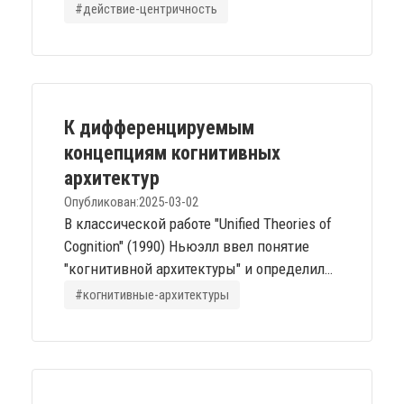
#действие-центричность
К дифференцируемым
концепциям когнитивных
архитектур
Опубликован:
2025-03-02
В классической работе "Unified Theories of
Cognition" (1990) Ньюэлл ввел понятие
"когнитивной архитектуры" и определил
её как "символьную систему" (symbol
#когнитивные-архитектуры
system). КА стали чрезвычайно
популярной топикой исследований в
сфере ИИ или рядом с оной, потому как
КА не обязательно адресует