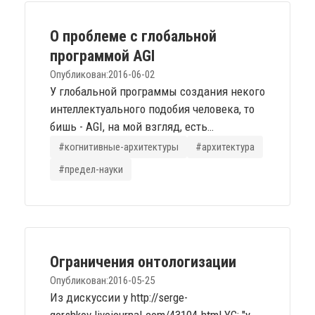
robot в 70ых уже демонстрировал всё
необходимое. А...
О проблеме с глобальной
программой AGI
Опубликован:
2016-06-02
У глобальной программы создания некого
интеллектуального подобия человека, то
бишь - AGI, на мой взгляд, есть
фундаментальная проблема, напрямую
#когнитивные-архитектуры
#архитектура
связанная с реализуемостью задачи.
#предел-науки
Если предполагать для сознания/мозга
некоторую эмерджентную модель,
важным требованием для неё является
embodiment: прямая, сильная и
неустранимая зависимость от контекста
Ограничения онтологизации
развития или обучения носителя. Есть,...
Опубликован:
2016-05-25
Из дискуссии у http://serge-