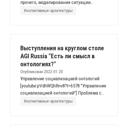
прочего, моделирования ситуации
"рефлексивной вложенности", вида "Петя
#когнитивные-архитектуры
думает, что Вася полагает, что Маша
красивая". У меня такие агентные модели
строятся, как сети эпистемических
конфигураций, и указанная
"вложенность", а проще говорить -
Выступления на круглом столе
иерархичность, получается посредством
AGI Russia "Есть ли смысл в
организации а) особой зависимости
онтологиях?"
конфигураций и б)...
Опубликован:
2022-01-20
Управление социализацией онтологий
[youtube:pVdhWQhRnv8?t=6578 "Управление
социализацией онтологий"] Проблема с
"программированием на онтологиях"
#когнитивные-архитектуры
[youtube:pVdhWQhRnv8?t=7424 "Проблема с
программированием на онтологиях"]
Онтологии в энактивных архитектурах