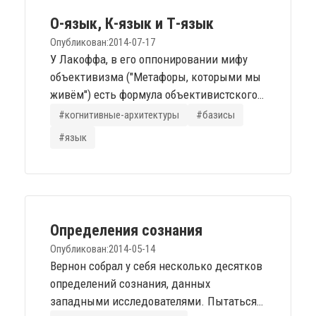
подходят к своим конструктивным
О-язык, К-язык и Т-язык
изысканиям в этом плане
Опубликован:
2014-07-17
дисциплинированно, т.е. в...
У Лакоффа, в его оппонировании мифу
объективизма ("Метафоры, которыми мы
живём") есть формула объективистского
языка (О-языка): "Если мир состоит из
#когнитивные-архитектуры
#базисы
хорошо выделяемых объектов, мы можем
#язык
дать им в языке имена. Если у объектов
есть четко выделяемые ингерентные
свойства, то получается язык с
одноместными предикатами, каждый из
которых соответствует каждому из этих
Определения сознания
свойств. Если объекты связаны...
Опубликован:
2014-05-14
Вернон собрал у себя несколько десятков
определений сознания, данных
западными исследователями. Пытаться