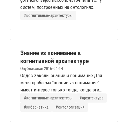
gorshkov.livejournal.com/43104.html YC: "у
систем, построенных на онтологиях
изначально присутствует ограничение на
#когнитивные-архитектуры
широту понятийного охвата. Они domain-
specific, найди-подай-принеси.
Сомнительно, что рулы для/на upper
ontologies будут иметь какую-то
адекватность. Это просто не для
Знание vs понимание в
онтологий." SG: "тезис о наличии
когнитивной архитектуре
ограничений требует доказательства.
Опубликован:
2016-04-14
бОльшая...
Олдос Хаксли: знание и понимание Для
меня проблема "знание vs понимание"
имеет интерес только тогда, когда эти
термины соотносятся с проблемами
#когнитивные-архитектуры
#архитектура
построения когнитивной архитектуры.
#кибернетика
#онтологизация
Изначальная моя хрупкая надежда, что я
почерпну что-то из этой статьи в данном
направлении, не оправдалась. Хаксли