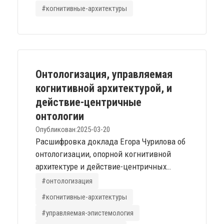
это новое письмо, новый способ передачи
#когнитивные-архитектуры
"смысла". Революционный дух момента я
наблюдаю и благоговение к
накатывающемуся цунами разделяю, но
стоит прицепиться к деталям. "Вектор"
каким-то образом попал в широкий
Онтологизация, управляемая
обиход, но обычный узус технически
когнитивной архитектурой, и
ошибочен. Вектор или кортеж -...
действие-центричные
онтологии
Опубликован:
2025-03-20
Расшифровка доклада Егора Чурилова об
онтологизации, опорной когнитивной
архитектуре и действие-центричных
онтологиях, с последующим обсуждением
#онтологизация
на семинаре AGI-Russia.
#когнитивные-архитектуры
#управляемая-эпистемология