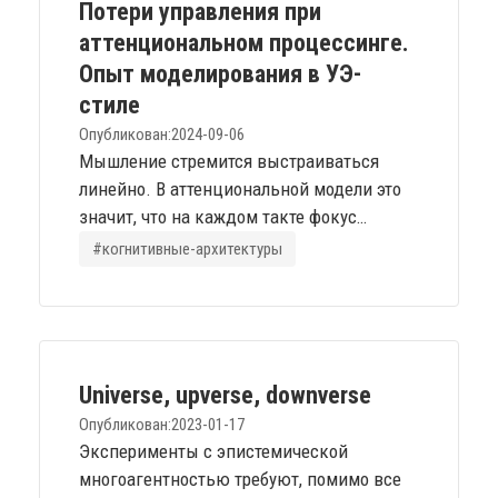
исключительно искусственные
Потери управления при
архитектуры. Более поздние
аттенциональном процессинге.
переопределения понятия, которые мне
Опыт моделирования в УЭ-
импонируют звучат так:...
стиле
Опубликован:
2024-09-06
Мышление стремится выстраиваться
линейно. В аттенциональной модели это
значит, что на каждом такте фокус
внимания требует локальной
#когнитивные-архитектуры
устойчивости: конструкты, попадающие в
этот фокус должны иметь достаточно
коррелирующих позиций, чтобы
аттенциональная навигация не
распадалась. Расширение количества
Universe, upverse, downverse
конструктов в рамках одного фокуса
Опубликован:
2023-01-17
внимания имеет достаточно жёсткие
Эксперименты с эпистемической
ресурсные пределы. Смещение...
многоагентностью требуют, помимо все