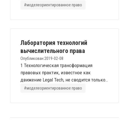
установочное собрание Лаборатории
#моделеориентированное право
Вычислительного Права. Область
исследований Вычислительного Права -
это в первую очередь поиск формальных,
вычислимых представлений правового
знания, позволяющих сетям естественных
Лаборатория технологий
и искусственных интеллектуальных
вычислительного права
агентов эффективно...
Опубликован:
2019-02-08
1 Технологическая трансформация
правовых практик, известное как
движение Legal Tech, не сводится только
к автоматизации работы юристов, "робот-
#моделеориентированное право
юрист". Технологизации и автоматизации
могут подлежать почти любые стыки
социальных или деловых практик и
правовой сферы. Однако, разработка и
внедрение решений в каждом случае