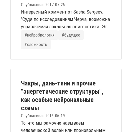
интересный аспект представления...
Опубликован:
2017-07-26
Интересный коммент от Sasha Sergeev:
"Судя по исследованиям Черча, возможна
управляемая локальная эпигенетика. Это
означает, что под воздействием
#нейробиология
#будущее
компьютера кожа, мускулы, кости и
#сложность
органы могут очень быстро (буквально за
минуты или часы) измениться в
соответствии с программируемым
дизайном. ... Идея в том, чтобы
изменение клеток начиналось в случае
Чакры, дань-тяни и прочие
многофакторного события, поэтому
"энергетические структуры",
получается...
как особые нейрональные
схемы
Опубликован:
2016-06-19
То, что мы рамочно называем
человеческой волей или произвольным