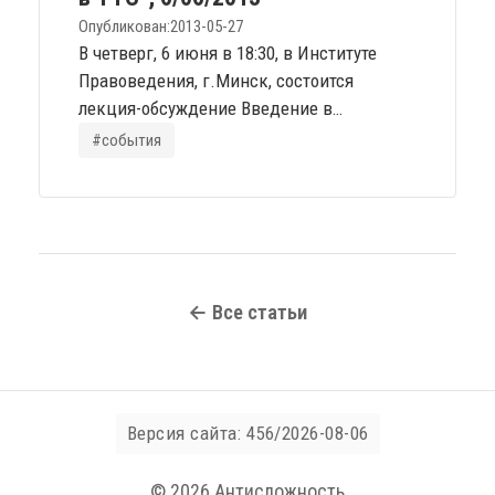
состоит из греческих слов τέλειος «цель»
Опубликован:
2013-05-27
и...
В четверг, 6 июня в 18:30, в Институте
Правоведения, г.Минск, состоится
лекция-обсуждение Введение в
телеономическую теорию сознания
#события
Выступление Егора Чурилова. Термин
«телеономия» состоит из греческих слов
τέλειος «цель» и νομοσ «порядок». ТТС
таким образом может быть определена
как «представление о сознании, как о
целеустремлённом и целеопределяющем
← Все статьи
порядке». Предлагается изложение...
Версия сайта: 456/2026-08-06
© 2026 Антисложность