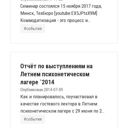
предельной сложности...
Семинар состоялся 15 ноября 2017 года,
Минск, Техбюро [youtube:EX5JPtsX9M]
Коммодитизация - это процесс и
результат превращения некоторого
#события
рыночного ресурса в заменяемый
(fungible), потребительские свойства
которого известны, ожидаемы, слабо
зависят от поставщика. Для этого на
рынке должна сложиться ситуация, когда
Отчёт по выступлениям на
у такого ресурса появляется достаточно
Летнем психонетическом
производителей, чтобы потребитель...
лагере `2014
Опубликован:
2014-07-09
Как и планировалось, поучаствовал в
качестве гостевого лектора в Летнем
психонетическом лагере с 29 июня по 2
июля. Спасибо организаторам, в первую
#события
очередь, Олегу Бахтиярову и Наталье