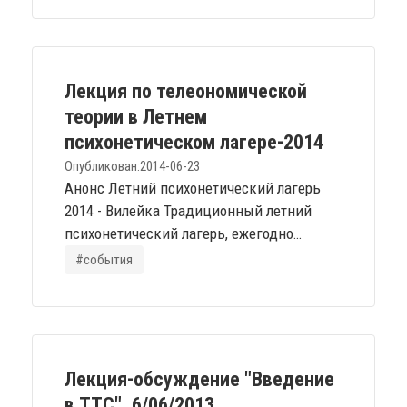
Власовой , за приглашение и тёплый
приём. Прекрасные люди, атмосфера
лагеря и прекрасное обновляющее место
на берегу Вилейки. Прочитал там три
Лекция по телеономической
лекции, три сказки на ночь: 1. Контекст и
теории в Летнем
мотивы разработок,...
психонетическом лагере-2014
Опубликован:
2014-06-23
Анонс Летний психонетический лагерь
2014 - Вилейка Традиционный летний
психонетический лагерь, ежегодно
проводимый на Бучаке, в этом году
#события
решено провести в Беларуси. Егор
Чурилов Эпизоды телеономической
теории Философия после
конструктивизма, метафизика после
Кастанеды, инженерия после систем. С 29
Лекция-обсуждение "Введение
июня. Бесплатно. Термин «телеономия»
в ТТС", 6/06/2013