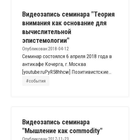
макроэкономическое, сколько
непосредственно управление практиками
Видеозапись семинара "Теория
захвата, удержания, логистики и
внимания как основание для
монетизации внимания больших и
вычислительной
волатильных...
эпистемологии"
Опубликован:
2018-04-12
Семинар состоялся 6 апреля 2018 года в
антикафе Кочерга, г.Москва
[youtube:ruPyR58hhcw] Позитивистские
методы мышления плохо подходят для
#события
решения задач, где рабочие состояния
невозможно наблюдать напрямую - с
субъективным или распределённым в
социуме опытом, со средами высокого
разнообразия и динамики: эмоциями,
Видеозапись семинара
мышлением, социальными
"Мышление как commodity"
взаимодействиями. На задачах
Опубликован:
2017-11-23