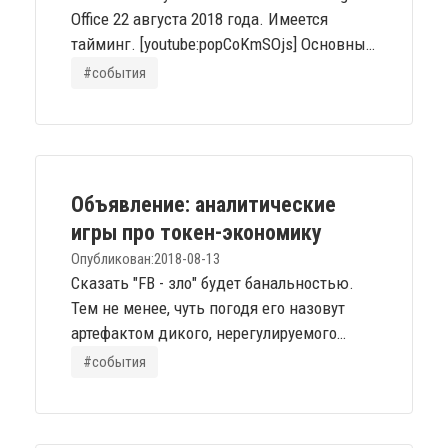
Office 22 августа 2018 года. Имеется
тайминг. [youtube:popCoKmSOjs] Основные
темы: [11:50] Экономика внимания -
#события
определение [14:00] Что в мире произошло
такого, что понадобилось новое
представление об экономике? [20:00]
Определение внимания как ресурса
[20:45] Онтология инструмента [27:30]
Объявление: аналитические
Внимание как избирательность [42:15]
игры про токен-экономику
Онтология...
Опубликован:
2018-08-13
Сказать "FB - зло" будет банальностью.
Тем не менее, чуть погодя его назовут
артефактом дикого, нерегулируемого
рынка внимания. И платформой, где этот
#события
рынок впервые достиг гига-масштабов.
Под "регулированием" я понимания не
столько законодательное или