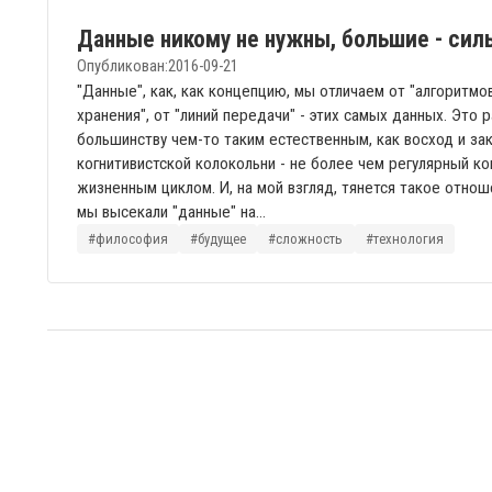
Данные никому не нужны, большие - сил
Опубликован:
2016-09-21
"Данные", как, как концепцию, мы отличаем от "алгоритмо
хранения", от "линий передачи" - этих самых данных. Это
большинству чем-то таким естественным, как восход и зак
когнитивистской колокольни - не более чем регулярный ко
жизненным циклом. И, на мой взгляд, тянется такое отнош
мы высекали "данные" на...
#философия
#будущее
#сложность
#технология