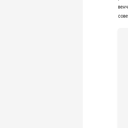
венч
сове