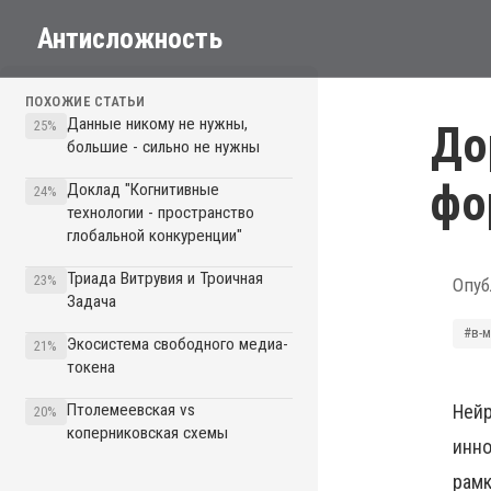
Антисложность
ПОХОЖИЕ СТАТЬИ
Данные никому не нужны,
До
25%
большие - сильно не нужны
фо
Доклад "Когнитивные
24%
технологии - пространство
глобальной конкуренции"
Триада Витрувия и Троичная
23%
Опуб
Задача
#в-
Экосистема свободного медиа-
21%
токена
Птолемеевская vs
Нейр
20%
коперниковская схемы
инно
рамк