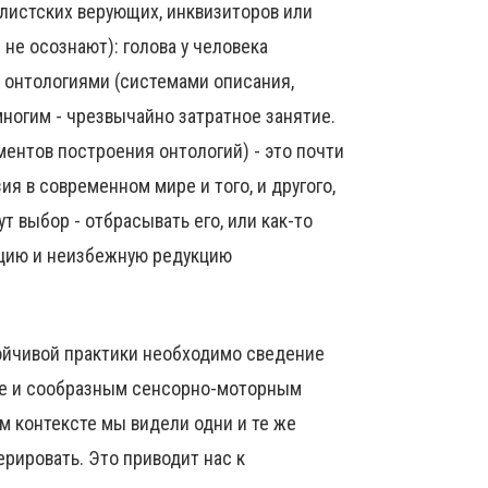
алистских верующих, инквизиторов или
и не осознают): голова у человека
у онтологиями (системами описания,
ногим - чрезвычайно затратное занятие.
нтов построения онтологий) - это почти
я в современном мире и того, и другого,
т выбор - отбрасывать его, или как-то
ацию и неизбежную редукцию
ойчивой практики необходимо сведение
ике и сообразным сенсорно-моторным
м контексте мы видели одни и те же
рировать. Это приводит нас к