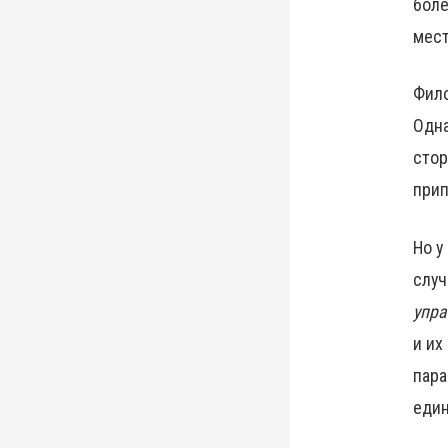
боле
мест
Фило
Одна
стор
прип
Но у
случ
упр
и их
пара
един