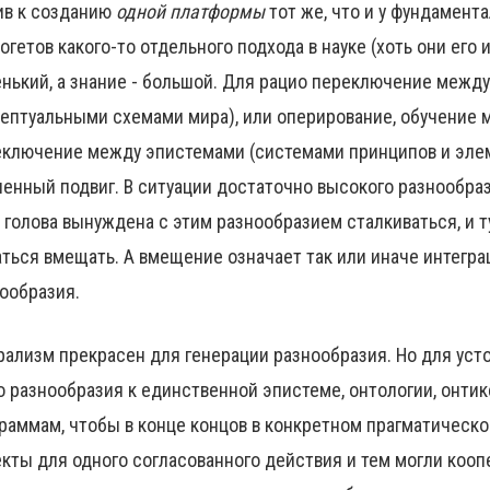
ив к созданию
одной платформы
тот же, что и у фундамент
огетов какого-то отдельного подхода в науке (хоть они его 
нький, а знание - большой. Для рацио переключение межд
ептуальными схемами мира), или оперирование, обучение м
ключение между эпистемами (системами принципов и элеме
енный подвиг. В ситуации достаточно высокого разнообрази
 голова вынуждена с этим разнообразием сталкиваться, и ту
ться вмещать. А вмещение означает так или иначе интегр
ообразия.
ализм прекрасен для генерации разнообразия. Но для уст
о разнообразия к единственной эпистеме, онтологии, онт
раммам, чтобы в конце концов в конкретном прагматическо
кты для одного согласованного действия и тем могли коопе