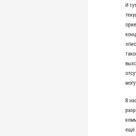
И ту
теку
орие
конц
эпис
тако
выхо
отсу
могу
В на
разр
комм
ещё 