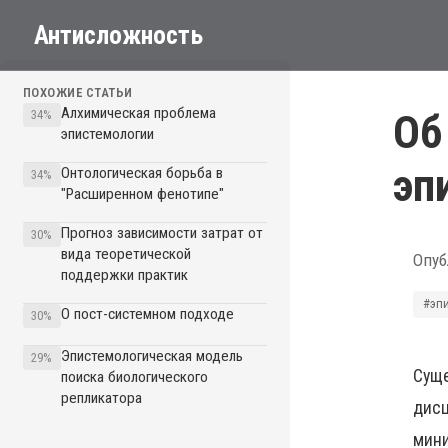
Антисложность
ПОХОЖИЕ СТАТЬИ
Алхимическая проблема
Об
34%
эпистемологии
эп
Онтологическая борьба в
34%
"Расширенном фенотипе"
Прогноз зависимости затрат от
30%
вида теоретической
Опуб
поддержки практик
#эп
О пост-системном подходе
30%
Эпистемологическая модель
29%
Суще
поиска биологического
репликатора
дисц
мини