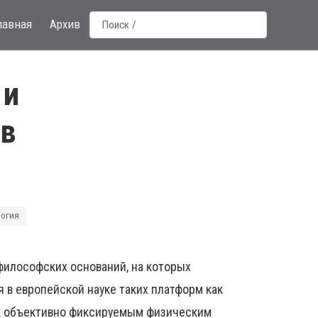
лавная
Архив
 и
ов
логия
философских оснований, на которых
 в европейской науке таких платформ как
 к объективно фиксируемым физическим