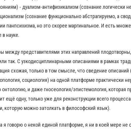
ояниям) - дуализм-антифизикализм (сознание логически не
ционализм (сознание функционально абстрагируемо, а своди
ии панпсихизма, но это скорее маргинальное. И есть множ
е в науке.
ы между представителями этих направлений плодотворны,
 или так. С узкодисциплинарными описаниями в рамках тра
ация схожая, только в том смысле, что сведение описаний 
опология, социология) на одной платформе практически н
 онтологию, и даже гносеология/эпистемология, которая п
ит ещё одну, только уже для реконструкции всего процесса
и, которую можно затолкать в философский язык).
а я говорю о некой единой платформе, я ни в коей мере не 