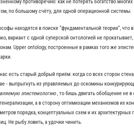
зненному противоречию: как не потерять богатство многих 
ом, по большому счёту, для одной операционной системы.
софы находятся в поиске “фундаментальной теории”, что в
ко, вариант с одной суперской онтологией не прокатывает, 
онам. Upper ontology, построенные в рамках того же эпист
арки.
 нас есть старый добрый приём: когда со всех сторон стена
ае - выпрыгнуть из управляемых до оскомины конкурирующ
авляемую эпистемологию
, то бишь двигать обобщение не в
 генерализации, а в сторону оптимизации механизмов их ко
метров порядка, концептуальных схем и их архитектурных 
иц. Не рыбу ловить, а удочки чинить.