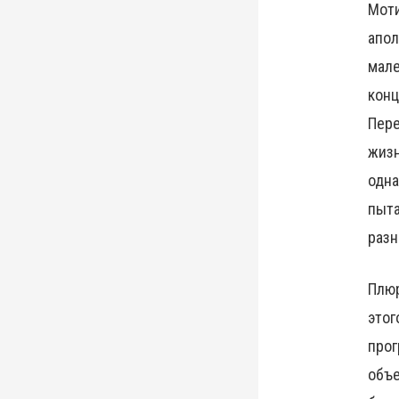
Мот
апол
мале
конц
Пере
жизн
одна
пыта
разн
Плюр
этог
прог
объе