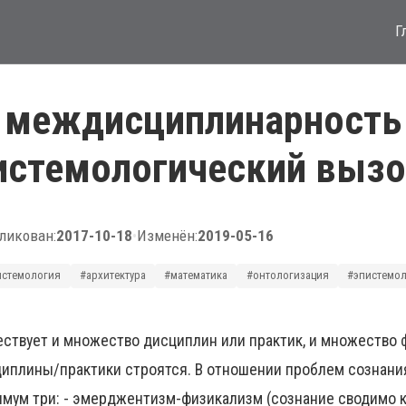
Г
 междисциплинарность
истемологический выз
ликован:
2017-10-18
•
Изменён:
2019-05-16
истемология
#архитектура
#математика
#онтологизация
#эпистемо
ствует и множество дисциплин или практик, и множество 
иплины/практики строятся. В отношении проблем сознания
мум три: - эмерджентизм-физикализм (сознание сводимо