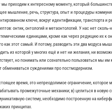
т мы приходим к интересному моменту, который большинст
щее мышление, речь, структура, опыт и процедуры коммун
нтированном ключе, вокруг идентификации, транспорта и 
ептов: онтик, онтологий и метаонтологий. У нас нет сколь
темическими единицами, кроме как через редукцию их к он
го как этот самый. И потому, разводить эти два модуса мы
дить из которой у многих ещё и нет ни желания, ни возмож
тствует, но понимать или сознательно пользоваться мы им 
т обмениваться суждениями про постмодернизм.
стоящее время, это непреодолимое ограничение, которое м
абатывать промежуточные механики; в) целиться в новую 
уникативную систему, необходимо построенную на киберфи
каких принципах.