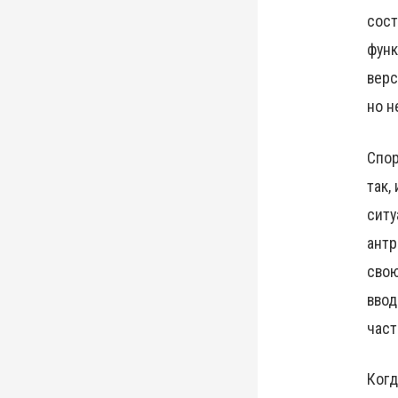
сост
функ
верс
но н
Спор
так,
ситу
антр
свою
ввод
част
Когд