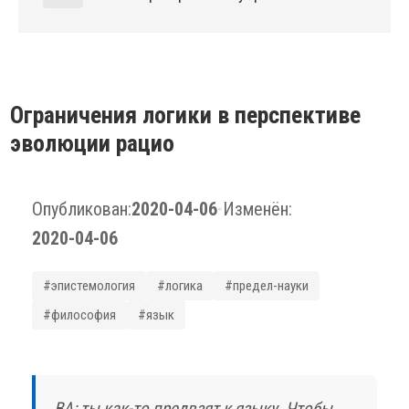
Ограничения логики в перспективе
эволюции рацио
Опубликован:
2020-04-06
•
Изменён:
2020-04-06
#эпистемология
#логика
#предел-науки
#философия
#язык
ВА: ты как-то предвзят к языку. Чтобы