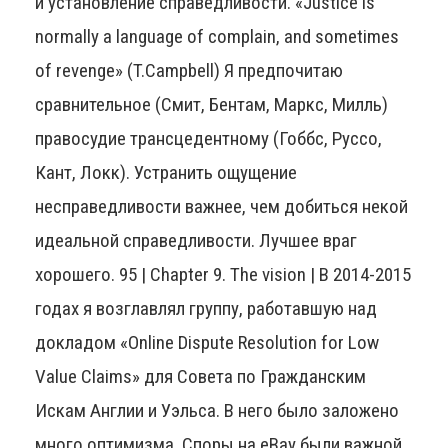
и установление справедливости. «Justice is
normally a language of complain, and sometimes
of revenge» (T.Campbell) Я предпочитаю
сравнительное (Смит, Бентам, Маркс, Милль)
правосудие трансцедентному (Гоббс, Руссо,
Кант, Локк). Устранить ощущение
несправедливости важнее, чем добиться некой
идеальной справедливости. Лучшее враг
хорошего. 95 | Chapter 9. The vision | В 2014-2015
годах я возглавлял группу, работавшую над
докладом «Online Dispute Resolution for Low
Value Claims» для Совета по Гражданским
Искам Англии и Уэльса. В него было заложено
много оптимизма. Споры на eBay были важной