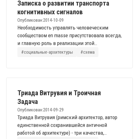
можно элементарно, используя только
Записка о развитии транспорта
базовые законы кибернетики и...
когнитивных сигналов
Опубликован:
2014-10-09
Необходимость управлять человеческим
сообществом en masse присутствовала всегда,
и главную роль в реализации этой
необходимости играли рефлексивные
#социальные-архитектуры
#схема
инструменты, то бишь работа с сознанием,
начиная с конструирования и трансляции
простеших управляющих рефлексий –
метафор и мифологем. Средства такого
управления изменяются век от века вместе с
Триада Витрувия и Троичная
количественными характеристиками
Задача
общества и...
Опубликован:
2014-09-29
Триада Витрувия (римский архитектор, автор
единственной сохранившейся античной
работой об архитектуре) - три качества,