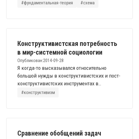
которыми обязательно должна обладать
#фундаментальная-теория
#схема
архитектура: 1. firmitas (прочность
конструкции); 2. utilitas (польза); 3. venustas
(красота). Симметрично Троичной Задаче:
firmitas - способность сохраняться в своём
качестве; utilitas - способность
Конструктивистская потребность
экспортировать качество;...
в мир-системной социологии
Опубликован:
2014-09-28
Я когда-то высказывался относительно
большой нужды в конструктивистских и пост-
конструктивистских инструментах в
нынешней науке, которая, по-видимому,
#конструктивизм
никак не удовлетворяется. Если оставить
философию, где любая предельная тема без
этого инструментария бегает по кругу, то
среди особо нуждающихся оказываются в
первую очередь антропологи, лингвисты и
Сравнение обобщений задач
социологи. Собственно, именно учёные из