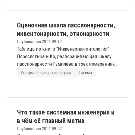
симметриями. Не знаю, насколько авторы
Заряницы-Свадзеи подходят к своим
конструктивным изысканиям в этом плане
Оценочная шкала пассионарности,
дисциплинированно, т.е. в...
инвентонарности, этионарности
Опубликован:
2014-09-17
Таблица из книги "Инженерная онтология"
Переслегина и Ко, разворачивающая шкалу
пассионарности Гумилёва в трёх измерениях.
Пассионарность – форма неэквивалентного
#социальные-архитектуры
#схема
присвоения энергии. Эта энергия реализуется
в форме социальных движений в
материальном мире и, в конечном итоге
преобразует материальную среду.
Инвентонарность – форма неэквивалентного
Что такое системная инженерия и
присвоения информации, то есть «энергии...
в чём её главный мотив
Опубликован:
2014-09-02