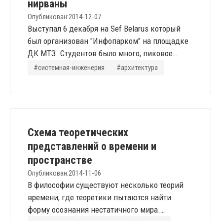
нирваны
Метатекст, метатекстовый процессор и
Опубликован:
2014-12-07
генезис технологической поддержки
Выступал 6 декабря на Sef Belarus который
знаниевой коммуникации
был организован "Инфопарком" на площадке
ДК МТЗ. Студентов было много, пиковое
заполнение зала было, наверно, под 80-90%.
#системная-инженерия
#архитектура
После выступления испил чашу славы:
журналист с интервью, несколько студентов с
уточняющими вопросами, декан технического
факультета столичного ВУЗа и даже одна
женщина - зубной техник. Кто-то из студентов
Схема теоретических
хотел скачать презентацию....
представлений о времени и
пространстве
Опубликован:
2014-11-06
В философии существуют несколько теорий
времени, где теоретики пытаются найти
форму осознания нестатичного мира.