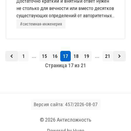
Достаточно краткий и внятный ответ нужен
не столько для вечности или вместо десятков
существующих определений от авторитетных
профильных институтов и профессионалов,
#системная-инженерия
сколько как фиксация собственного
понимания. Как в школе – «своими словами»,
диспутабельно и без претензий на некую
академическую полноту, если она вообще
...
...
1
15
16
17
18
19
21
возможна, или на полноценное введение. Так
Страница 17 из 21
же, некоторые с моей точки зрения...
Версия сайта: 457/2026-08-07
© 2026 Антисложность
Powered by Hugo