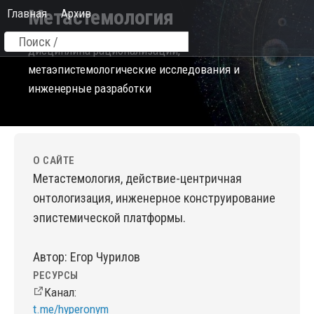
Метастемология
Главная
Архив
дисциплина рационализации,
метаэпистемологические исследования и
инженерные разработки
О САЙТЕ
Метастемология, действие-центричная
онтологизация, инженерное конструирование
эпистемической платформы.
Автор: Егор Чурилов
РЕСУРСЫ
Канал:
t.me/hyperonym