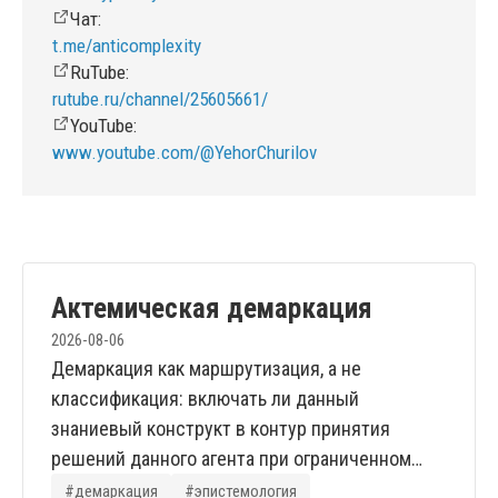
Чат:
t.me/anticomplexity
RuTube:
rutube.ru/channel/25605661/
YouTube:
www.youtube.com/@YehorChurilov
Актемическая демаркация
2026-08-06
Демаркация как маршрутизация, а не
классификация: включать ли данный
знаниевый конструкт в контур принятия
решений данного агента при ограниченном
ресурсе внимания. Пять границ: проекция на
#демаркация
#эпистемология