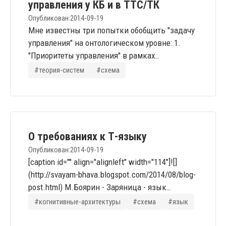
управления у КБ и в ТТС/ТК
данных...
Опубликован:
2014-09-19
Мне известны три попытки обобщить "задачу
управления" на онтологическом уровне: 1.
"Приоритеты управления" в рамках
Достаточно Общей Теории Управления и КОБ;
#теория-систем
#схема
2. Формула от группы "Конструирование
Будущего" данная в работе Никитина,
Переслегина и остальной уважаемой Ко
"Инженерная онтология" (с.200); 3.
Когнитивная схема в рамках ТТС/ТК,
О требованиях к Т-языку
состоящая из теории базисов, понятия
Опубликован:
2014-09-19
Предельного...
[caption id="" align="alignleft" width="114"]![]
(http://svayam-bhava.blogspot.com/2014/08/blog-
post.html) М.Боярин - Заряница - язык
просветов[/caption] Разработки Михаила
#когнитивные-архитектуры
#схема
#язык
Боярина представляются интересными. По
меньшей мере, привлекательны эстетикой и