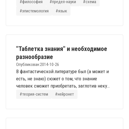
Вариантов вопросов и ответов достаточно
#философия
#предел-науки
#схема
много. Описать всю совокупность их –
#эпистемология
#язык
крайне тяжёлое и небезопасное занятие.
Ниже представлен короткий список
наблюдаемых в европейском контексте
(Wikipedia approved) тематик и теорий.
Исключены масса мелких (на полтора
"Таблетка знания" и необходимое
теоретика) вариаций, а...
разнообразие
Опубликован:
2014-10-26
В фантастической литературе был (а может и
есть, не знаю) сюжет о том, что знание
человек сможет приобретать, заглотив некую
"таблетку". Есть разные вариации такой
#теория-систем
#нейронет
химиотерапии от невежества, от детских до
недетских. Как оказывается, кто-то ещё
надеется на это. Удивительно. По-моему,
невозможность этого продемонстрировать