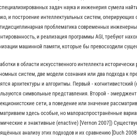
специализированных задач наука и инженерия сумела най
ко, и построение интеллектуальных систем, оперирующих
тидисциплинарная проблематика современных инженерных
нтированность, и реализация программы AGI, требуют нахо
низации машинной памяти, которые бы превосходили сущ
аботки в области искусственного интеллекта исторически
номных систем, две модели сознания или два подхода к пр
ятся архитектуры и алгоритмы. Первый - когнитивистский (c
льзуются символьные представления. Второй - эмерджент
екционистские сети, а поведение или значение рассматри
матриваем здесь особые, но малораспространённые вариа
мические и энактивные (enactive) [Vernon 2007]) Существу
ящённых анализу этих подходов и их сравнению [Duch 2008], 