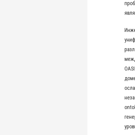
проб
явля
Инже
униф
разл
межд
OASI
доме
осла
неза
onto
гене
уров