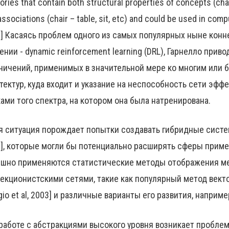
ries that contain both structural properties of concepts (chair
associations (chair – table, sit, etc) and could be used in compu
] Касаясь проблем одного из самых популярных ныне кон
ении - dynamic reinforcement learning (DRL), Гарнелло привод
ничений, применимых в значительной мере ко многим или 
тектур, куда входит и указание на неспособность сети эфф
ами того спектра, на котором она была натренирована.
я ситуация порождает попытки создавать гибридные системы [
], которые могли бы потенциально расширять сферы прим
шно применяются статистические методы отображения м
екционистскими сетями, такие как популярный метод вект
gio et al, 2003] и различные варианты его развития, например 
работе с абстракциями высокого уровня возникает проблем