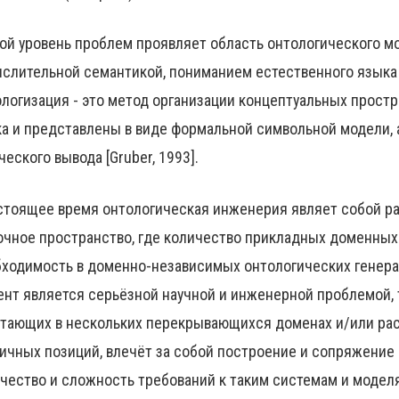
ой уровень проблем проявляет область онтологического мо
слительной семантикой, пониманием естественного языка 
логизация - это метод организации концептуальных прост
а и представлены в виде формальной символьной модели, 
ческого вывода [Gruber, 1993].
стоящее время онтологическая инженерия являет собой ра
чное пространство, где количество прикладных доменных
ходимость в доменно-независимых онтологических генерал
нт является серьёзной научной и инженерной проблемой, т
тающих в нескольких перекрывающихся доменах и/или ра
ичных позиций, влечёт за собой построение и сопряжение
чество и сложность требований к таким системам и модел