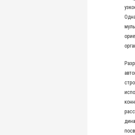
узко
Одна
муль
орие
орга
Разр
авто
стро
испо
конн
расс
дина
посв