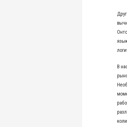
Друг
вычи
Онто
язык
логи
В на
рыно
Необ
моме
рабо
разл
коли