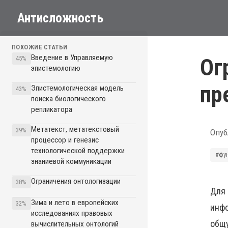
Антисложность
ПОХОЖИЕ СТАТЬИ
Введение в Управляемую
Ог
45%
эпистемологию
пр
Эпистемологическая модель
43%
поиска биологического
репликатора
Метатекст, метатекстовый
39%
Опуб
процессор и генезис
технологической поддержки
#фу
знаниевой коммуникации
Ограничения онтологизации
38%
Для 
Зима и лето в европейских
32%
инфо
исследованиях правовых
общу
вычислительных онтологий