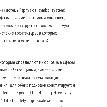
 системы” (physical symbol system),
т формальными системами символов,
изволом конструктора системы. Самую
стские архитектуры, в которых
активности сети с высокой
и, которые определяют их основные сферы
евыми абстракциями, символьными
истемы показывают впечатляющие
ения. Для обеих подходов констатируется
tems are poor at functioning effectively
 “Unfortunately large-scale semantic