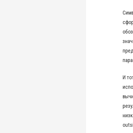
Симв
сфор
обоз
знач
пред
пара
И то
испо
вычи
резу
низк
outs