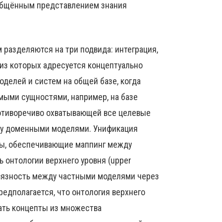
бобщённым представлением знания
разделяются на три подвида: интеграция,
й из которых адресуется концептуально
делей и систем на общей базе, когда
ыми сущностями, например, на базе
отиворечиво охватывающей все целевые
ду доменными моделями. Унификация
ры, обеспечивающие маппинг между
 онтологии верхнего уровня (upper
 связность между частными моделями через
Предполагается, что онтология верхнего
ать концепты из множества