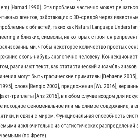
lem) [Harnad 1990]. Эта проблема частично может решаться
итивных агентов, работающих с 3D-средой через известны
проблемных областей, таких как Natural Language Understand
neering и близких, символы, на которых строятся репрезе
рализованными, чтобы некоторое количество простых сенс
ржание сколь-нибудь аналогично человеку. Коннекционист
том, различают текст, как статистический ансамбль знаков
ичения могут быть графические примитивы [Dehaene 2005],
 1995], слова [Bengio 2003], предложения [Wu 2016], верши
факт-триплеты [Ans 2016], в любом случае входом для иск
е исходное феноменальное или мыслимое содержание, а е
нтики, и связи с миром. Функциональная способность сист
емыми исключительно из статистических распределений з
чаемыми (по Фреге).