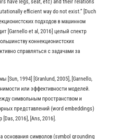
s have legs, seat, etc) and their relations
tationally efficient way do not exist.” [Duch
некционистских подходов в машинном
ит [Garnello et al, 2016] целый спектр
большинству коннекционистских
ективно справляться с задачами за
Sun, 1994] [Granlund, 2005], [Garnello,
енимости или эффективности моделей.
ежду символьным пространством и
орных представлений (word embeddings)
[Das, 2016], [Ans, 2016].
а основания символов (symbol grounding