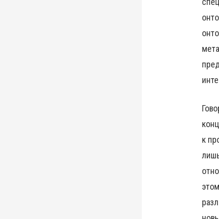
спец
онто
онто
мета
пред
инте
Гово
конц
к пр
лишь
отно
этом
разл
новы