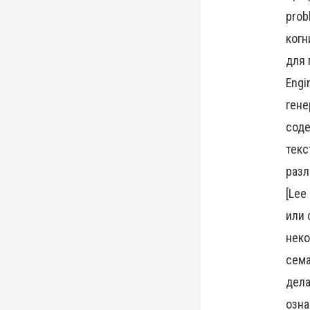
prob
когн
для 
Engi
гене
соде
текс
разл
[Lee
или 
неко
сема
дела
озна