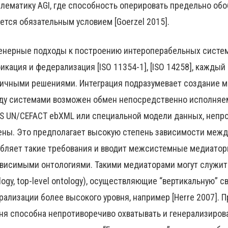
лематику AGI, где способность оперировать предельно о
ется обязательным условием [Goerzel 2015].
нерные подходы к построению интероперабельных систем 
икация и федерализация [ISO 11354-1], [ISO 14258], кажды
ичными решениями. Интеграция подразумевает создание мо
у системами возможен обмен непосредственно исполняем
S UN/CEFACT ebXML или специальной модели данных, непр
ны. Это предполагает высокую степень зависимости меж
бляет такие требования и вводит межсистемные медиато
висимыми онтологиями. Такими медиаторами могут служить
logy, top-level ontology), осуществляющие “вертикальную”
рализации более высокого уровня, например [Herre 2007]. 
ня способна непротиворечиво охватывать и генерализиров