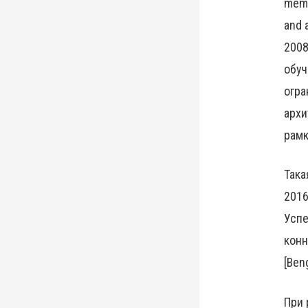
memo
and 
2008
обуч
огра
архи
рамк
Така
2016
Успе
конн
[Ben
При 