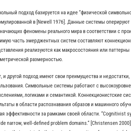
ольный подход базируется на идее “физической символьной
мулированной в [Newell 1976]. Данные системы оперирую
начающих феномены реального мира в соответствии с про
имую часть эмерджентных систем составляют коннекциони
ставления реализуются как макросостояния или паттерны 
метрической размерностью.
т, и другой подход имеют свои преимущества и недостатк
льзования. Символьные системы работают с высокоуровн
слениями, логиками и семантикой. Коннекционистские с
льтаты в области распознавания образов и машинного обуч
ая эффективности за рамками своей области. “Cognitivist sys
ide narrow, well-defined problem domains.” [Christensen 2000]