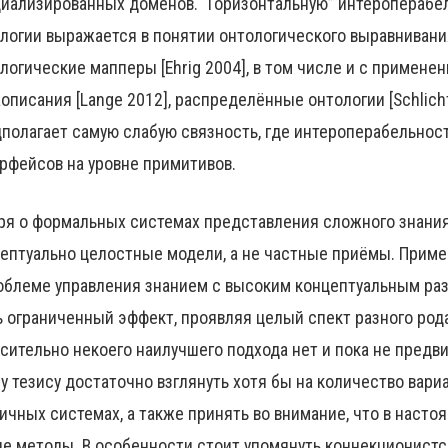
иализированных доменов. “Горизонтальную” интероперабе
логии выражается в понятии онтологического выравнивания 
логические мапперы [Ehrig 2004], в том числе и с применен
описания [Lange 2012], распределённые онтологии [Schlicht
полагает самую слабую связность, где интероперабельнос
рфейсов на уровне примитивов.
ря о формальных системах представления сложного знания
ептуально целостные модели, а не частные приёмы. Прим
облеме управления знанием с высоким концептуальным ра
 ограниченный эффект, проявляя целый спект разного род
сительно некоего наилучшего подхода нет и пока не предвид
у тезису достаточно взглянуть хотя бы на количество вари
ичных системах, а также принять во внимание, что в наст
е методы. В особенности стоит упомянуть коннекционист