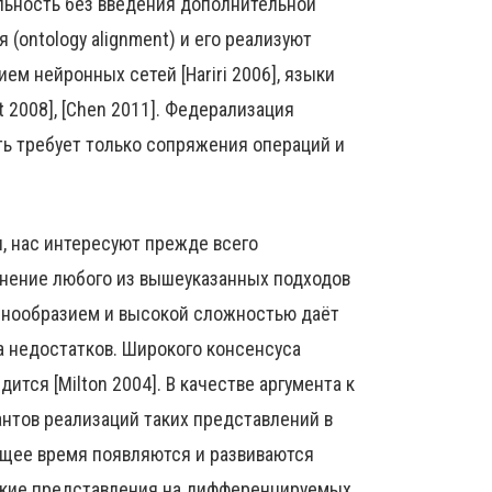
льность без введения дополнительной
(ontology alignment) и его реализуют
ием нейронных сетей [Hariri 2006], языки
 2008], [Chen 2011]. Федерализация
ть требует только сопряжения операций и
, нас интересуют прежде всего
енение любого из вышеуказанных подходов
знообразием и высокой сложностью даёт
а недостатков. Широкого консенсуса
ится [Milton 2004]. В качестве аргумента к
антов реализаций таких представлений в
оящее время появляются и развиваются
ские представления на дифференцируемых