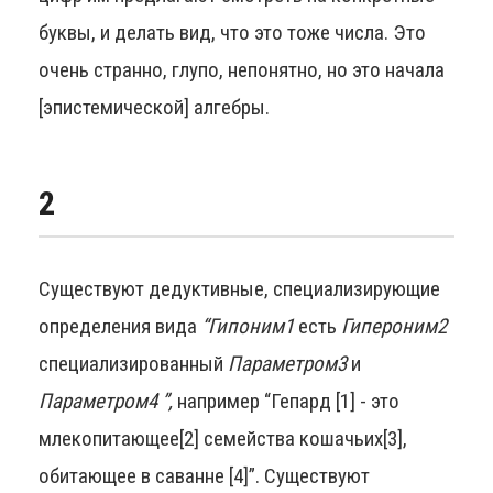
буквы, и делать вид, что это тоже числа. Это
очень странно, глупо, непонятно, но это начала
[эпистемической] алгебры.
2
Существуют дедуктивные, специализирующие
определения вида
“Гипоним1
есть
Гипероним2
специализированный
Параметром3
и
Параметром4
”,
например “Гепард [1] - это
млекопитающее[2] семейства кошачьих[3],
обитающее в саванне [4]”. Существуют