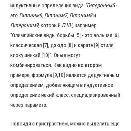
индуктивные определения вида
“Гипероним5
-
это
Гипоним6, Гипоним7, Гипоним8
и
Гипероним9,
который
П10”,
например
“Олимпийские виды борьбы [5] - это вольная [6],
классическая [7], дзюдо [8] и карате [9] стиля
киокушинкай [10]”
.
Оные могут
комбинироваться. Как видно во втором
примере, формула [9,10] является дедуктивным
определением, добавляющим в индуктивное
определение некий класс, специализированный
через параметр.
Подойдя с пристрастием, можно выделить ещё